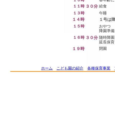
１０時
各年齢に
１１時
３０分
給食
１３時
午睡
１４時
１号は
１５時
おやつ
降園準備
１６時
３０分
随時降園
延長保育
１９時
閉園
ホーム
こども園の紹介
各種保育事業