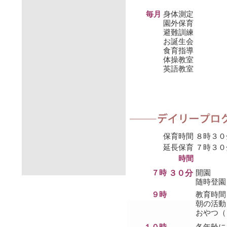
毎月
身体測定
園外保育
避難訓練
お誕生会
食育指導
体操教室
英語教室
保育時間
８時３０
延長保育
７時３０
時間
７時
３０分
開園
随時登園
９時
教育時間
朝の活動
おやつ（