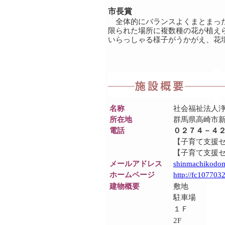
市長賞
全体的にバランスよくまとまった
限られた場所に複数種の花が植え
いらっしゃる様子がうかがえ、花
名称
社会福祉法人
所在地
群馬県高崎市新
電話
０２７４－４
【子育て支援
【子育て支援セ
メールアドレス
shinmachikodom
ホームページ
http://fc107703
建物概要
敷地
駐車場
１Ｆ
2F