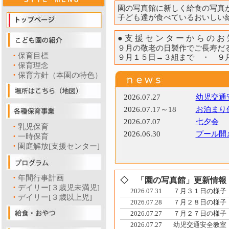
園の写真館に新しく給食の写真
子ども達が食べているおいし
●支援センターからのお
９月の敬老の日製作でご長寿だ
・
保育目標
９月１５日→３組まで ・ ９
・
保育理念
・
保育方針（本園の特色）
2026.07.27
幼児交通
2026.07.17～18
お泊まり
2026.07.07
七夕会
・
乳児保育
2026.06.30
プール開
・
一時保育
・
園庭解放[支援センター]
・
年間行事計画
◇ 「園の写真館」更新情報
・
デイリー[３歳児未満児]
2026.07.31
７月３１日の様子
・
デイリー[３歳以上児]
2026.07.28
７月２８日の様子
2026.07.27
７月２７日の様子
2026.07.27
幼児交通安全教室