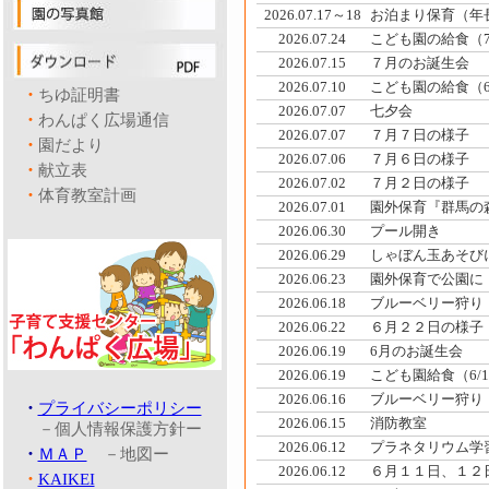
2026.07.17～18
お泊まり保育（年
2026.07.24
こども園の給食（7/1
2026.07.15
７月のお誕生会
2026.07.10
こども園の給食（6/22
・
ちゆ証明書
2026.07.07
七夕会
・
わんぱく広場通信
2026.07.07
７月７日の様子
・
園だより
2026.07.06
７月６日の様子
・
献立表
2026.07.02
７月２日の様子
・
体育教室計画
2026.07.01
園外保育『群馬の
2026.06.30
プール開き
2026.06.29
しゃぼん玉あそび
2026.06.23
園外保育で公園に
2026.06.18
ブルーベリー狩り
2026.06.22
６月２２日の様子
2026.06.19
6月のお誕生会
2026.06.19
こども園給食（6/1～6
2026.06.16
ブルーベリー狩り
・
プライバシーポリシー
2026.06.15
消防教室
－個人情報保護方針ー
2026.06.12
プラネタリウム学
・
ＭＡＰ
－地図ー
2026.06.12
６月１１日、１２
・
KAIKEI