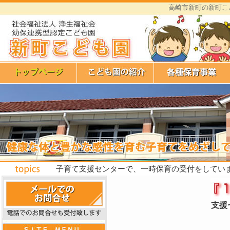
高崎市新町の新町こ
子育て支援センターで、一時保育の受付をしてい
支援